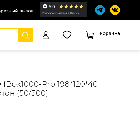
ратный вызов
Корзина
0
Оформление заказа
lfBox1000-Pro 198*120*40
тон (50/300)