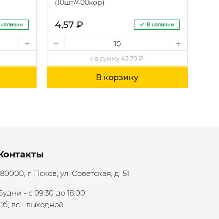
(10шт/400кор)
4,57 ₽
 наличии
В наличии
на
сумму
45.70 ₽
В корзину
Контакты
180000, г. Псков, ул. Советская, д. 51
Будни - с 09:30 до 18:00
Сб, вс - выходной