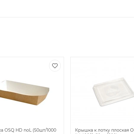
а OSQ HD noL (50шт/1000
Крышка к лотку плоская O