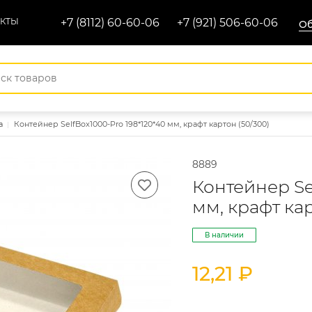
АКТЫ
+7 (8112) 60-60-06
+7 (921) 506-60-06
Об
а
Контейнер SelfBox1000-Pro 198*120*40 мм, крафт картон (50/300)
8889
Контейнер Se
мм, крафт кар
В наличии
12,21 ₽