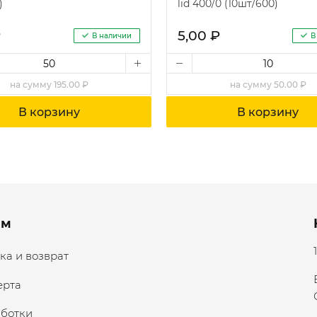
)
lid 400/0 (10шт/600)
₽
5,00 ₽
В наличии
В
на
сумму
195.00 ₽
на
сумму
50.00 ₽
В корзину
В корзину
ям
ка и возврат
ерта
аботки