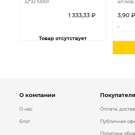
32*32 1000л
шт./кор.
1 333,33 ₽
3,90 
чии
Товар отсутствует
Menu footer
О компании
Покупател
О нас
Оплата, достав
Блог
Публичная оф
Политика обр