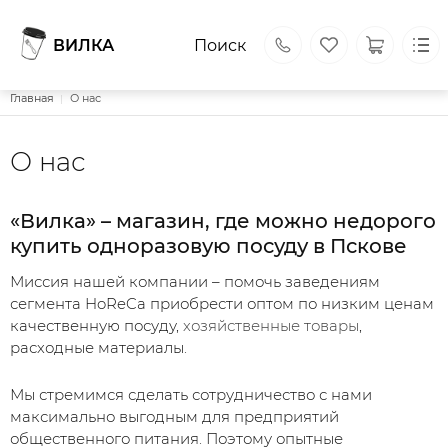
ВИЛКА
Поиск
Строка навигации
Главная
О нас
ВИЛКА
Каталог
Основная навигация
О нас
О нас
Оплата и доставка
Блог
Контакты
«Вилка» – магазин, где можно недорого
Поиск
купить одноразовую посуду в Пскове
Личный кабинет
180000, г. Псков, ул. Советская, д. 51
Миссия нашей компании – помочь заведениям
vilkapsk@yandex.ru
сегмента
HoReCa
приобрести оптом по низким ценам
+7 (8112) 60-60-06
+7 (921) 506-60-06
качественную посуду,
хозяйственные товары
,
Обратный вызов
расходные материалы.
Мы стремимся сделать сотрудничество с нами
максимально выгодным для предприятий
общественного питания. Поэтому опытные