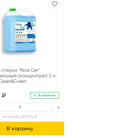
 стирки "Nice Gel"
альный (концентрат) 5 л.
Clean&Green
 ₽
В наличии
на
сумму
635.04 ₽
В корзину