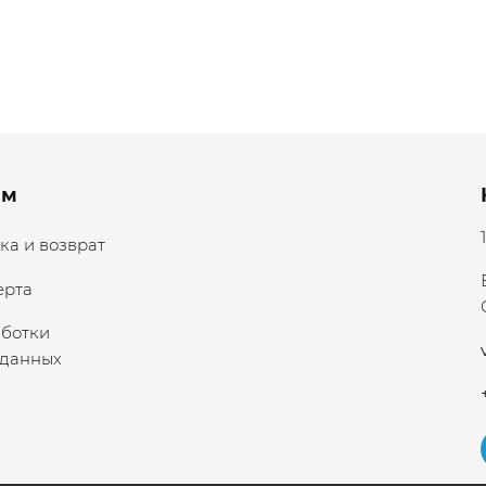
ям
ка и возврат
ерта
аботки
 данных