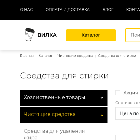
Основная навигация
О НАС
ОПЛАТА И ДОСТАВКА
БЛОГ
КОНТ
ВИЛКА
Каталог
Строка навигации
Главная
Каталог
Чистящие средства
Средства для стирки
Средства для стирки
Акция
Хозяйственные товары.
Сортироват
Чистящие средства
Средства для удаления
жира