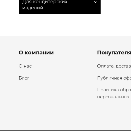
Для кондитерских
изделий .
Menu footer
О компании
Покупател
О нас
Оплата, достав
Блог
Публичная оф
Политика обр
персональных